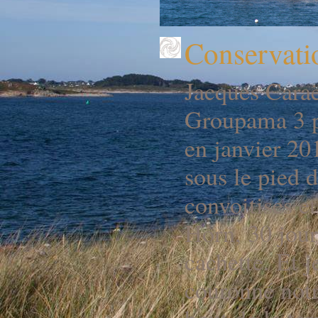
Conservati
Jacques Caraë
Groupama 3 p
en janvier 20
sous le pied d
convoitises et
Horn, 30 jours
cachette. Et 
couronné notr