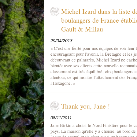
Michel Izard dans la liste d
boulangers de France établi
Gault & Millau
29/04/2013
« C'est une fierté pour nos équipes de voir leur 
encourageant pour l'avenir, la Bretagne et les 
découvrant ce palmarès, Michel Izard ne cache 
bientôt avec ses clients cette nouvelle reconnais
classement est très équilibré, cinq boulangers e
alentour, ce qui montre l'attachement des Franç
l'Hexagone. »
Thank you, Jane !
08/11/2011
Jane Birkin a choisi le Nord Finistère pour le 
pays. La maison qu'elle y a choisie, au bord de 
"coup de coeur" mais c'est aussi un hommage à