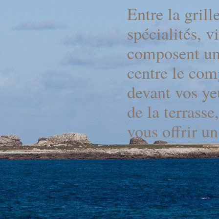
Entre la grill
spécialités, 
composent un 
centre le com
devant vos ye
de la terrasse
vous offrir u